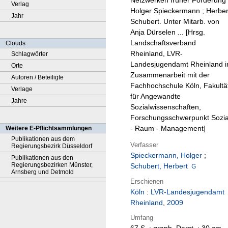
Netzwerken früher Förderung 
Verlag
Holger Spieckermann ; Herber
Jahr
Schubert. Unter Mitarb. von
Anja Dürselen ... [Hrsg.
Landschaftsverband
Clouds
Rheinland, LVR-
Schlagwörter
Landesjugendamt Rheinland i
Orte
Zusammenarbeit mit der
Autoren / Beteiligte
Fachhochschule Köln, Fakultä
Verlage
für Angewandte
Jahre
Sozialwissenschaften,
Forschungsschwerpunkt Sozia
- Raum - Management]
Weitere E-Pflichtsammlungen
Publikationen aus dem
Verfasser
Regierungsbezirk Düsseldorf
Spieckermann, Holger
;
Publikationen aus den
Regierungsbezirken Münster,
Schubert, Herbert
Arnsberg und Detmold
Erschienen
Köln
:
LVR-Landesjugendamt
Rheinland
,
2009
Umfang