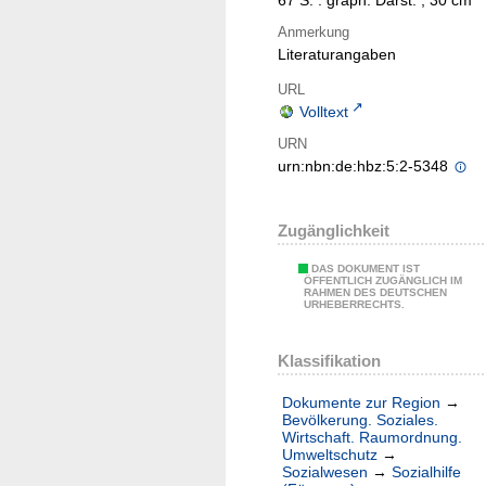
67 S. : graph. Darst. ; 30 cm
Anmerkung
Literaturangaben
URL
Volltext
URN
urn:nbn:de:hbz:5:2-5348
Zugänglichkeit
DAS DOKUMENT IST
ÖFFENTLICH ZUGÄNGLICH IM
RAHMEN DES DEUTSCHEN
URHEBERRECHTS.
Klassifikation
Dokumente zur Region
→
Bevölkerung. Soziales.
Wirtschaft. Raumordnung.
Umweltschutz
→
Sozialwesen
→
Sozialhilfe