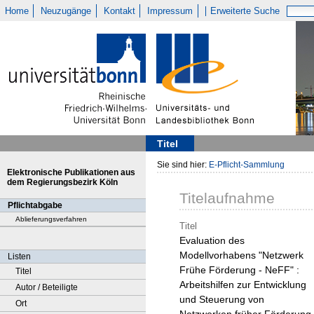
Home
Neuzugänge
Kontakt
Impressum
Erweiterte Suche
Titel
Sie sind hier:
E-Pflicht-Sammlung
Elektronische Publikationen aus
dem Regierungsbezirk Köln
Titelaufnahme
Pflichtabgabe
Ablieferungsverfahren
Titel
Evaluation des
Modellvorhabens "Netzwerk
Listen
Frühe Förderung - NeFF" :
Titel
Arbeitshilfen zur Entwicklung
Autor / Beteiligte
und Steuerung von
Ort