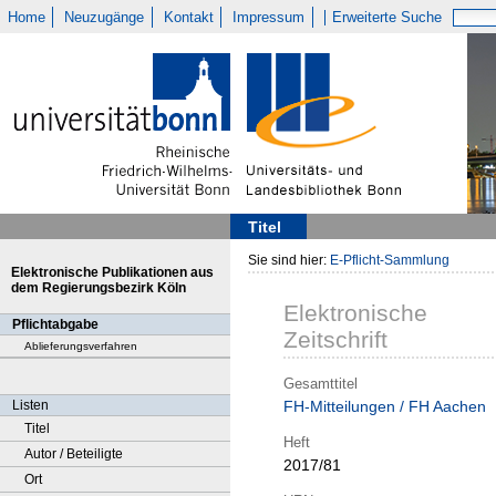
Home
Neuzugänge
Kontakt
Impressum
Erweiterte Suche
Titel
Sie sind hier:
E-Pflicht-Sammlung
Elektronische Publikationen aus
dem Regierungsbezirk Köln
Elektronische
Pflichtabgabe
Zeitschrift
Ablieferungsverfahren
Gesamttitel
Listen
FH-Mitteilungen / FH Aachen
Titel
Heft
Autor / Beteiligte
2017/81
Ort