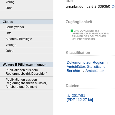
URN
Verlag
urn:nbn:de:hbz:5:2-339350
Jahr
Zugänglichkeit
Clouds
Schlagwörter
DAS DOKUMENT IST
Orte
ÖFFENTLICH ZUGÄNGLICH IM
RAHMEN DES DEUTSCHEN
Autoren / Beteiligte
URHEBERRECHTS.
Verlage
Jahre
Klassifikation
Dokumente zur Region
→
Weitere E-Pflichtsammlungen
Amtsblätter. Statistische
Publikationen aus dem
Berichte
→
Amtsblätter
Regierungsbezirk Düsseldorf
Publikationen aus den
Regierungsbezirken Münster,
Dateien
Arnsberg und Detmold
2017/81
[
PDF
112.27 kb
]