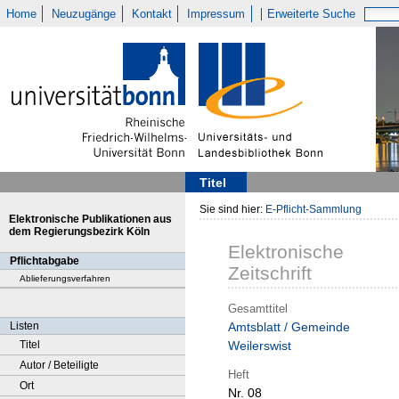
Home
Neuzugänge
Kontakt
Impressum
Erweiterte Suche
Titel
Sie sind hier:
E-Pflicht-Sammlung
Elektronische Publikationen aus
dem Regierungsbezirk Köln
Elektronische
Pflichtabgabe
Zeitschrift
Ablieferungsverfahren
Gesamttitel
Listen
Amtsblatt / Gemeinde
Titel
Weilerswist
Autor / Beteiligte
Heft
Ort
Nr. 08