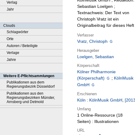
KölnMusik GmbH ; Redaktion:
Verlag
Sebastian Loelgen ;
Jahr
Textnachweis: Der Text von
Christoph Vratz ist ein
Originalbeitrag für dieses Heft
Clouds
Schlagwörter
Verfasser
Orte
Vratz, Christoph
Autoren / Beteiligte
Herausgeber
Verlage
Loelgen, Sebastian
Jahre
Körperschaft
Kölner Philharmonie
Weitere E-Pflichtsammlungen
(Körperschaft)
;
KölnMusik
Publikationen aus dem
GmbH
Regierungsbezirk Düsseldorf
Publikationen aus den
Erschienen
Regierungsbezirken Münster,
Köln
:
KölnMusik GmbH
,
[2013
Arnsberg und Detmold
Umfang
1 Online-Ressource (18
Seiten) : Illustrationen
URL