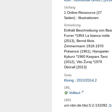
Köln
:
KölnMusik GmbH
,
[2014
Umfang
1 Online-Ressource (27
Seiten) : Illustrationen
Anmerkung
Enthält Beschreibung von Bea
Furrer *1954 La bianca notte
(2013), Bernd Alois
Zimmermann 1918-1970
Présence (1961), Hanspeter
Kyburz *1960 Kaspars Tanz
(2012), Vito Žuraj *1979
Übürall (2013)
Serie
Kloing ; 2013/2014,2
URL
Volltext
URN
urn:nbn:de:hbz:5:2-131092