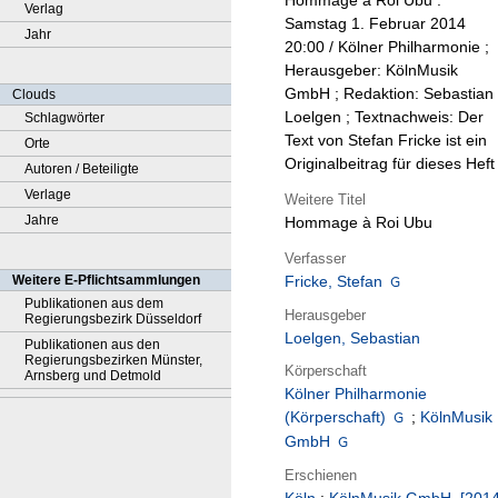
Hommage à Roi Ubu :
Verlag
Samstag 1. Februar 2014
Jahr
20:00 / Kölner Philharmonie ;
Herausgeber: KölnMusik
GmbH ; Redaktion: Sebastian
Clouds
Loelgen ; Textnachweis: Der
Schlagwörter
Text von Stefan Fricke ist ein
Orte
Originalbeitrag für dieses Heft
Autoren / Beteiligte
Verlage
Weitere Titel
Jahre
Hommage à Roi Ubu
Verfasser
Weitere E-Pflichtsammlungen
Fricke, Stefan
Publikationen aus dem
Herausgeber
Regierungsbezirk Düsseldorf
Loelgen, Sebastian
Publikationen aus den
Regierungsbezirken Münster,
Körperschaft
Arnsberg und Detmold
Kölner Philharmonie
(Körperschaft)
;
KölnMusik
GmbH
Erschienen