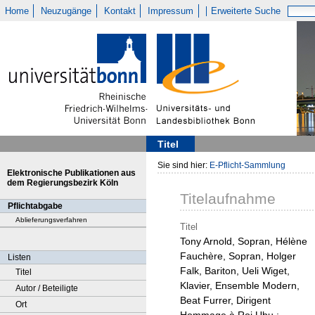
Home
Neuzugänge
Kontakt
Impressum
Erweiterte Suche
Titel
Sie sind hier:
E-Pflicht-Sammlung
Elektronische Publikationen aus
dem Regierungsbezirk Köln
Titelaufnahme
Pflichtabgabe
Ablieferungsverfahren
Titel
Tony Arnold, Sopran, Hélène
Fauchère, Sopran, Holger
Listen
Falk, Bariton, Ueli Wiget,
Titel
Klavier, Ensemble Modern,
Autor / Beteiligte
Beat Furrer, Dirigent
Ort