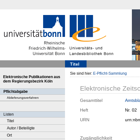
Titel
Sie sind hier:
E-Pflicht-Sammlung
Elektronische Publikationen aus
dem Regierungsbezirk Köln
Elektronische Zeitsc
Pflichtabgabe
Ablieferungsverfahren
Gesamttitel
Amtsbla
Heft
Nr. 02
Listen
URN
urn:nb
Titel
Autor / Beteiligte
Ort
Zugänglichkeit