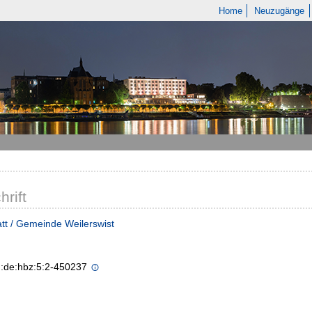
Home
Neuzugänge
hrift
tt / Gemeinde Weilerswist
n:de:hbz:5:2-450237