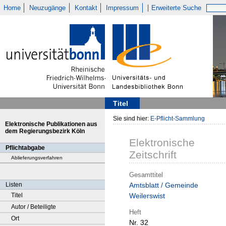
Home
Neuzugänge
Kontakt
Impressum
Erweiterte Suche
Titel
Sie sind hier:
E-Pflicht-Sammlung
Elektronische Publikationen aus
dem Regierungsbezirk Köln
Elektronische
Pflichtabgabe
Zeitschrift
Ablieferungsverfahren
Gesamttitel
Listen
Amtsblatt / Gemeinde
Titel
Weilerswist
Autor / Beteiligte
Heft
Ort
Nr. 32