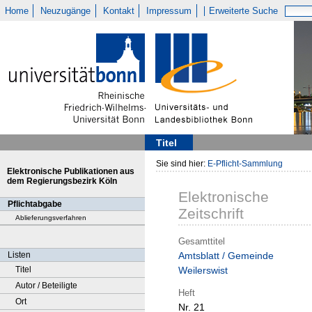
Home
Neuzugänge
Kontakt
Impressum
Erweiterte Suche
Titel
Sie sind hier:
E-Pflicht-Sammlung
Elektronische Publikationen aus
dem Regierungsbezirk Köln
Elektronische
Pflichtabgabe
Zeitschrift
Ablieferungsverfahren
Gesamttitel
Listen
Amtsblatt / Gemeinde
Titel
Weilerswist
Autor / Beteiligte
Heft
Ort
Nr. 21