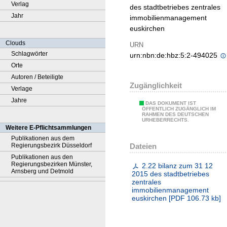
Verlag
des stadtbetriebes zentrales
Jahr
immobilienmanagement
euskirchen
Clouds
URN
Schlagwörter
urn:nbn:de:hbz:5:2-494025
Orte
Autoren / Beteiligte
Zugänglichkeit
Verlage
Jahre
DAS DOKUMENT IST
ÖFFENTLICH ZUGÄNGLICH IM
RAHMEN DES DEUTSCHEN
URHEBERRECHTS.
Weitere E-Pflichtsammlungen
Publikationen aus dem
Dateien
Regierungsbezirk Düsseldorf
Publikationen aus den
Regierungsbezirken Münster,
2.22 bilanz zum 31 12
Arnsberg und Detmold
2015 des stadtbetriebes
zentrales
immobilienmanagement
euskirchen
[
PDF
106.73 kb
]