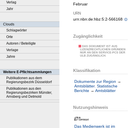
Verlag
Februar
Jahr
URN
urn:nbn:de:hbz:5:2-566168
Clouds
Schlagwörter
Zugänglichkeit
Orte
Autoren / Beteiligte
DAS DOKUMENT IST AUS
LIZENZRECHTLICHEN GRÜNDEN
Verlage
NUR AN DEN SERVICE-PCS DER
ULB ZUGÄNGLICH.
Jahre
Klassifikation
Weitere E-Pflichtsammlungen
Publikationen aus dem
Dokumente zur Region
→
Regierungsbezirk Düsseldorf
Amtsblätter. Statistische
Publikationen aus den
Berichte
→
Amtsblätter
Regierungsbezirken Münster,
Arnsberg und Detmold
Nutzungshinweis
Das Medienwerk ist im