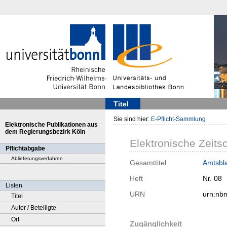
Titel
Sie sind hier:
E-Pflicht-Sammlung
Elektronische Publikationen aus
dem Regierungsbezirk Köln
Elektronische Zeitsc
Pflichtabgabe
Ablieferungsverfahren
Gesamttitel
Amtsbla
Heft
Nr. 08
Listen
URN
urn:nb
Titel
Autor / Beteiligte
Ort
Zugänglichkeit