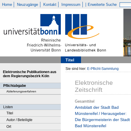
Home
Neuzugänge
Kontakt
Impressum
Erweiterte Suche
Titel
Sie sind hier:
E-Pflicht-Sammlung
Elektronische Publikationen aus
dem Regierungsbezirk Köln
Elektronische
Pflichtabgabe
Zeitschrift
Ablieferungsverfahren
Gesamttitel
Listen
Amtsblatt der Stadt Bad
Titel
Münstereifel / Herausgeber:
Die Bürgermeisterin der Stadt
Autor / Beteiligte
Bad Münstereifel
Ort