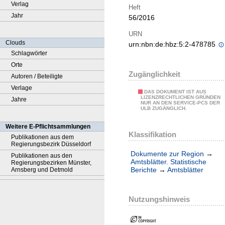
Verlag
Heft
Jahr
56/2016
URN
Clouds
urn:nbn:de:hbz:5:2-478785
Schlagwörter
Orte
Zugänglichkeit
Autoren / Beteiligte
Verlage
DAS DOKUMENT IST AUS
LIZENZRECHTLICHEN GRÜNDEN
Jahre
NUR AN DEN SERVICE-PCS DER
ULB ZUGÄNGLICH.
Weitere E-Pflichtsammlungen
Klassifikation
Publikationen aus dem
Regierungsbezirk Düsseldorf
Dokumente zur Region
→
Publikationen aus den
Amtsblätter. Statistische
Regierungsbezirken Münster,
Berichte
→
Amtsblätter
Arnsberg und Detmold
Nutzungshinweis