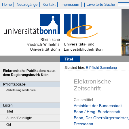
Home
Neuzugänge
Kontakt
Impressum
Erweiterte Suche
Titel
Sie sind hier:
E-Pflicht-Sammlung
Elektronische Publikationen aus
dem Regierungsbezirk Köln
Elektronische
Pflichtabgabe
Zeitschrift
Ablieferungsverfahren
Gesamttitel
Listen
Amtsblatt der Bundesstadt
Titel
Bonn / Hrsg.:Bundesstadt
Bonn, Der Oberbürgermeister,
Autor / Beteiligte
Presseamt
Ort