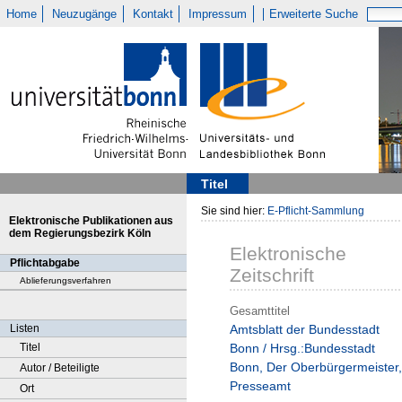
Home
Neuzugänge
Kontakt
Impressum
Erweiterte Suche
Titel
Sie sind hier:
E-Pflicht-Sammlung
Elektronische Publikationen aus
dem Regierungsbezirk Köln
Elektronische
Pflichtabgabe
Zeitschrift
Ablieferungsverfahren
Gesamttitel
Listen
Amtsblatt der Bundesstadt
Titel
Bonn / Hrsg.:Bundesstadt
Bonn, Der Oberbürgermeister,
Autor / Beteiligte
Presseamt
Ort