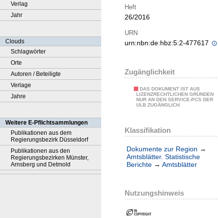
Verlag
Heft
Jahr
26/2016
URN
Clouds
urn:nbn:de:hbz:5:2-477617
Schlagwörter
Orte
Zugänglichkeit
Autoren / Beteiligte
Verlage
DAS DOKUMENT IST AUS
LIZENZRECHTLICHEN GRÜNDEN
Jahre
NUR AN DEN SERVICE-PCS DER
ULB ZUGÄNGLICH.
Weitere E-Pflichtsammlungen
Klassifikation
Publikationen aus dem
Regierungsbezirk Düsseldorf
Dokumente zur Region
→
Publikationen aus den
Amtsblätter. Statistische
Regierungsbezirken Münster,
Berichte
→
Amtsblätter
Arnsberg und Detmold
Nutzungshinweis