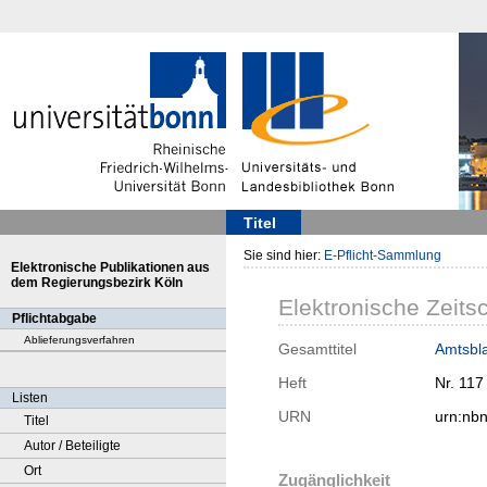
Titel
Sie sind hier:
E-Pflicht-Sammlung
Elektronische Publikationen aus
dem Regierungsbezirk Köln
Elektronische Zeitsc
Pflichtabgabe
Ablieferungsverfahren
Gesamttitel
Amtsbla
Heft
Nr. 117
Listen
URN
urn:nb
Titel
Autor / Beteiligte
Ort
Zugänglichkeit