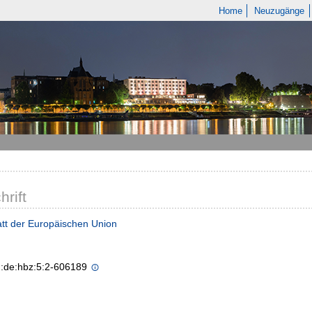
Home
Neuzugänge
hrift
tt der Europäischen Union
n:de:hbz:5:2-606189