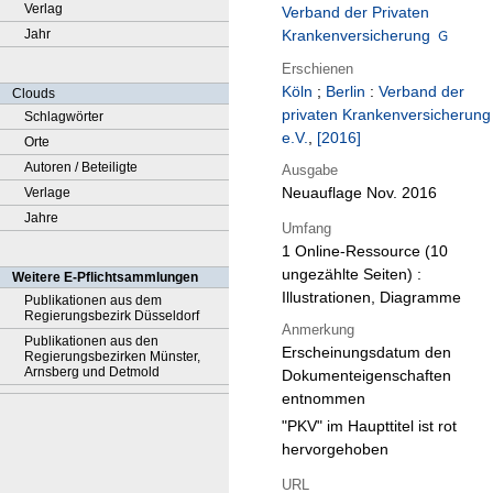
Verlag
Verband der Privaten
Jahr
Krankenversicherung
Erschienen
Köln
;
Berlin
:
Verband der
Clouds
privaten Krankenversicherung
Schlagwörter
e.V.
,
[2016]
Orte
Autoren / Beteiligte
Ausgabe
Neuauflage Nov. 2016
Verlage
Jahre
Umfang
1 Online-Ressource (10
ungezählte Seiten) :
Weitere E-Pflichtsammlungen
Illustrationen, Diagramme
Publikationen aus dem
Regierungsbezirk Düsseldorf
Anmerkung
Publikationen aus den
Erscheinungsdatum den
Regierungsbezirken Münster,
Arnsberg und Detmold
Dokumenteigenschaften
entnommen
"PKV" im Haupttitel ist rot
hervorgehoben
URL