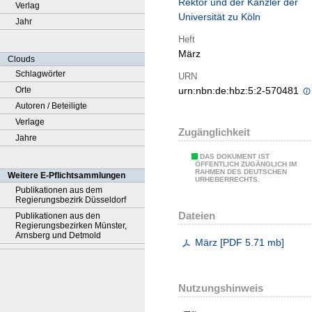
Rektor und der Kanzler der
Verlag
Universität zu Köln
Jahr
Heft
März
Clouds
Schlagwörter
URN
Orte
urn:nbn:de:hbz:5:2-570481
Autoren / Beteiligte
Verlage
Zugänglichkeit
Jahre
DAS DOKUMENT IST
ÖFFENTLICH ZUGÄNGLICH IM
RAHMEN DES DEUTSCHEN
Weitere E-Pflichtsammlungen
URHEBERRECHTS.
Publikationen aus dem
Regierungsbezirk Düsseldorf
Dateien
Publikationen aus den
Regierungsbezirken Münster,
Arnsberg und Detmold
März
[
PDF
5.71 mb
]
Nutzungshinweis