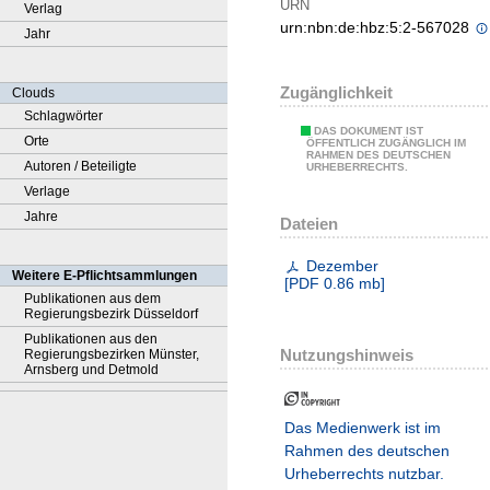
URN
Verlag
urn:nbn:de:hbz:5:2-567028
Jahr
Zugänglichkeit
Clouds
Schlagwörter
DAS DOKUMENT IST
Orte
ÖFFENTLICH ZUGÄNGLICH IM
RAHMEN DES DEUTSCHEN
Autoren / Beteiligte
URHEBERRECHTS.
Verlage
Jahre
Dateien
Dezember
Weitere E-Pflichtsammlungen
[
PDF
0.86 mb
]
Publikationen aus dem
Regierungsbezirk Düsseldorf
Publikationen aus den
Nutzungshinweis
Regierungsbezirken Münster,
Arnsberg und Detmold
Das Medienwerk ist im
Rahmen des deutschen
Urheberrechts nutzbar.