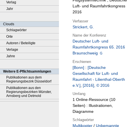
Flugsystemtechnik ; Deutsche
Verlag
Luft- und Raumfahrtkongress
Jahr
2016
Verfasser
Clouds
Strickert, G.
Schlagwörter
Name der Konferenz
Orte
Deutscher Luft- und
Autoren / Beteiligte
Raumfahrtkongress 65. 2016
Verlage
Braunschweig
Jahre
Erschienen
[Bonn]
:
[Deutsche
Weitere E-Pflichtsammlungen
Gesellschaft für Luft- und
Publikationen aus dem
Raumfahrt - Lilienthal-Oberth
Regierungsbezirk Düsseldorf
e.V.]
,
[2016], © 2016
Publikationen aus den
Regierungsbezirken Münster,
Umfang
Arnsberg und Detmold
1 Online-Ressource (10
Seiten) : Illustrationen,
Diagramme
Schlagwörter
Multikopter
/
Unbemannte