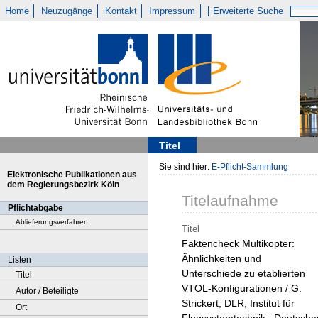
Home
Neuzugänge
Kontakt
Impressum
Erweiterte Suche
Titel
Sie sind hier:
E-Pflicht-Sammlung
Elektronische Publikationen aus
dem Regierungsbezirk Köln
Titelaufnahme
Pflichtabgabe
Ablieferungsverfahren
Titel
Faktencheck Multikopter:
Ähnlichkeiten und
Listen
Unterschiede zu etablierten
Titel
VTOL-Konfigurationen / G.
Autor / Beteiligte
Strickert, DLR, Institut für
Ort