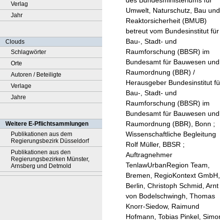
des Bundesministeriums für
Verlag
Umwelt, Naturschutz, Bau und
Jahr
Reaktorsicherheit (BMUB)
betreut vom Bundesinstitut für
Bau-, Stadt- und
Clouds
Raumforschung (BBSR) im
Schlagwörter
Bundesamt für Bauwesen und
Orte
Raumordnung (BBR) /
Autoren / Beteiligte
Herausgeber Bundesinstitut fü
Verlage
Bau-, Stadt- und
Jahre
Raumforschung (BBSR) im
Bundesamt für Bauwesen und
Raumordnung (BBR), Bonn ;
Weitere E-Pflichtsammlungen
Wissenschaftliche Begleitung
Publikationen aus dem
Regierungsbezirk Düsseldorf
Rolf Müller, BBSR ;
Publikationen aus den
Auftragnehmer
Regierungsbezirken Münster,
TenlawUrbanRegion Team,
Arnsberg und Detmold
Bremen, RegioKontext GmbH,
Berlin, Christoph Schmid, Arnt
von Bodelschwingh, Thomas
Knorr-Siedow, Raimund
Hofmann, Tobias Pinkel, Simo