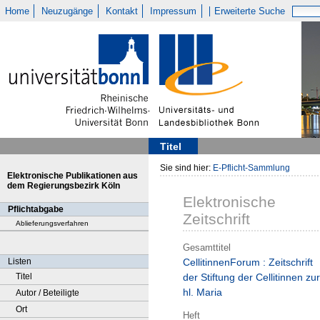
Home
Neuzugänge
Kontakt
Impressum
Erweiterte Suche
Titel
Sie sind hier:
E-Pflicht-Sammlung
Elektronische Publikationen aus
dem Regierungsbezirk Köln
Elektronische
Pflichtabgabe
Zeitschrift
Ablieferungsverfahren
Gesamttitel
Listen
CellitinnenForum : Zeitschrift
Titel
der Stiftung der Cellitinnen zur
hl. Maria
Autor / Beteiligte
Ort
Heft