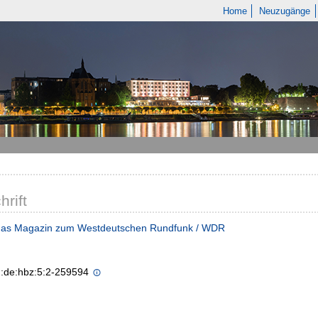
Home
Neuzugänge
hrift
: das Magazin zum Westdeutschen Rundfunk / WDR
n:de:hbz:5:2-259594