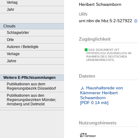
Verlag
Heribert Schwamborn
Jahr
URN
urn:nbn:de:hbz:5:2-527922
Clouds
Schlagwörter
Zugänglichkeit
Orte
Autoren / Beteiligte
DAS DOKUMENT IST
ÖFFENTLICH ZUGÄNGLICH IM
Verlage
RAHMEN DES DEUTSCHEN
URHEBERRECHTS.
Jahre
Dateien
Weitere E-Pflichtsammlungen
Publikationen aus dem
Haushaltsrede von
Regierungsbezirk Düsseldorf
Kämmerer Heribert
Publikationen aus den
Schwamborn
Regierungsbezirken Münster,
[
PDF
0.14 mb
]
Arnsberg und Detmold
Nutzungshinweis