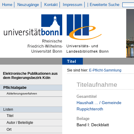
Home
Neuzugänge
Kontakt
Impressum
Erweiterte Suche
Titel
Sie sind hier:
E-Pflicht-Sammlung
Elektronische Publikationen aus
dem Regierungsbezirk Köln
Titelaufnahme
Pflichtabgabe
Ablieferungsverfahren
Gesamttitel
Haushalt ... / Gemeinde
Ruppichteroth
Listen
Titel
Beilage
Autor / Beteiligte
Band I:
Deckblatt
Ort