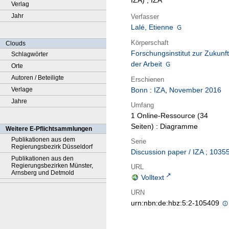
IZA) ; IZA
Verlag
Jahr
Verfasser
Lalé, Etienne
Körperschaft
Clouds
Forschungsinstitut zur Zukunft
Schlagwörter
der Arbeit
Orte
Autoren / Beteiligte
Erschienen
Verlage
Bonn
:
IZA
,
November 2016
Jahre
Umfang
1 Online-Ressource (34
Seiten) : Diagramme
Weitere E-Pflichtsammlungen
Publikationen aus dem
Serie
Regierungsbezirk Düsseldorf
Discussion paper / IZA ; 1035
Publikationen aus den
Regierungsbezirken Münster,
URL
Arnsberg und Detmold
Volltext
URN
urn:nbn:de:hbz:5:2-105409