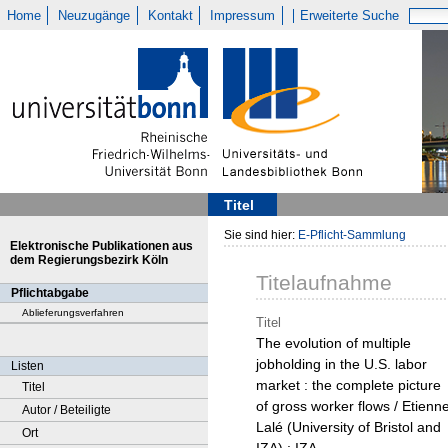
Home
Neuzugänge
Kontakt
Impressum
Erweiterte Suche
Titel
Sie sind hier:
E-Pflicht-Sammlung
Elektronische Publikationen aus
dem Regierungsbezirk Köln
Titelaufnahme
Pflichtabgabe
Ablieferungsverfahren
Titel
The evolution of multiple
jobholding in the U.S. labor
Listen
market : the complete picture
Titel
of gross worker flows / Etienn
Autor / Beteiligte
Lalé (University of Bristol and
Ort