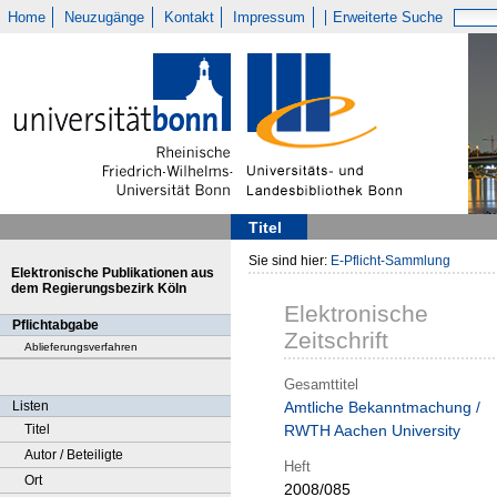
Home
Neuzugänge
Kontakt
Impressum
Erweiterte Suche
Titel
Sie sind hier:
E-Pflicht-Sammlung
Elektronische Publikationen aus
dem Regierungsbezirk Köln
Elektronische
Pflichtabgabe
Zeitschrift
Ablieferungsverfahren
Gesamttitel
Listen
Amtliche Bekanntmachung /
Titel
RWTH Aachen University
Autor / Beteiligte
Heft
Ort
2008/085