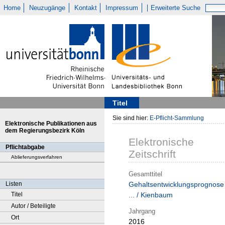
Home
Neuzugänge
Kontakt
Impressum
Erweiterte Suche
Titel
Sie sind hier:
E-Pflicht-Sammlung
Elektronische Publikationen aus
dem Regierungsbezirk Köln
Elektronische
Pflichtabgabe
Zeitschrift
Ablieferungsverfahren
Gesamttitel
Listen
Gehaltsentwicklungsprognose
Titel
... / Kienbaum
Autor / Beteiligte
Jahrgang
Ort
2016