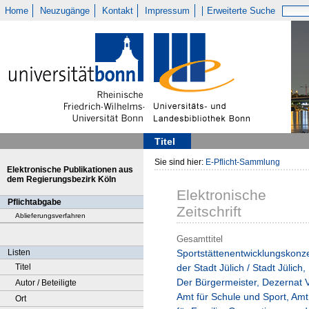
Home
Neuzugänge
Kontakt
Impressum
Erweiterte Suche
Titel
Sie sind hier:
E-Pflicht-Sammlung
Elektronische Publikationen aus
dem Regierungsbezirk Köln
Elektronische
Pflichtabgabe
Zeitschrift
Ablieferungsverfahren
Gesamttitel
Listen
Sportstättenentwicklungskonz
Titel
der Stadt Jülich / Stadt Jülich,
Der Bürgermeister, Dezernat V
Autor / Beteiligte
Amt für Schule und Sport, Amt
Ort