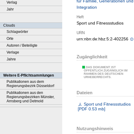
für Familie, Generationen und
Verlag
Integration
Jahr
Heft
Sport und Fitnessstudios
Clouds
Schlagwörter
URN
Orte
urn:nbn:de:hbz:5:2-402256
Autoren / Beteiligte
Verlage
Zugänglichkeit
Jahre
DAS DOKUMENT IST
ÖFFENTLICH ZUGÄNGLICH IM
RAHMEN DES DEUTSCHEN
Weitere E-Pflichtsammlungen
URHEBERRECHTS.
Publikationen aus dem
Regierungsbezirk Düsseldorf
Dateien
Publikationen aus den
Regierungsbezirken Münster,
Arnsberg und Detmold
Sport und Fitnessstudios
[
PDF
0.53 mb
]
Nutzungshinweis