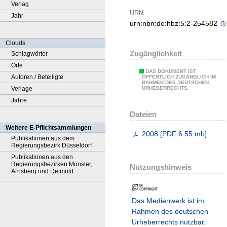
Verlag
URN
Jahr
urn:nbn:de:hbz:5:2-254582
Clouds
Zugänglichkeit
Schlagwörter
Orte
DAS DOKUMENT IST
Autoren / Beteiligte
ÖFFENTLICH ZUGÄNGLICH IM
RAHMEN DES DEUTSCHEN
Verlage
URHEBERRECHTS.
Jahre
Dateien
Weitere E-Pflichtsammlungen
2008
[
PDF
6.55 mb
]
Publikationen aus dem
Regierungsbezirk Düsseldorf
Publikationen aus den
Regierungsbezirken Münster,
Nutzungshinweis
Arnsberg und Detmold
Das Medienwerk ist im
Rahmen des deutschen
Urheberrechts nutzbar.