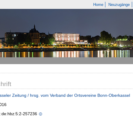
Home
Neuzugänge
hrift
seler Zeitung / hrsg. vom Verband der Ortsvereine Bonn-Oberkassel
2016
n:de:hbz:5:2-257236