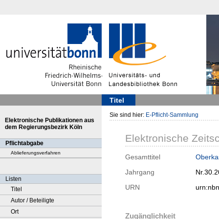
Titel
Sie sind hier:
E-Pflicht-Sammlung
Elektronische Publikationen aus
dem Regierungsbezirk Köln
Elektronische Zeitsc
Pflichtabgabe
Ablieferungsverfahren
Gesamttitel
Oberkas
Jahrgang
Nr.30.
Listen
URN
urn:nb
Titel
Autor / Beteiligte
Ort
Zugänglichkeit