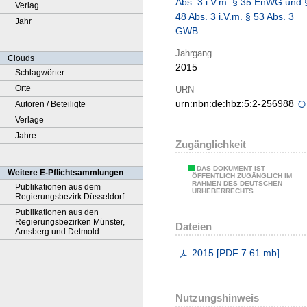
Abs. 3 i.V.m. § 35 EnWG und 
Verlag
48 Abs. 3 i.V.m. § 53 Abs. 3
Jahr
GWB
Jahrgang
Clouds
2015
Schlagwörter
Orte
URN
urn:nbn:de:hbz:5:2-256988
Autoren / Beteiligte
Verlage
Jahre
Zugänglichkeit
DAS DOKUMENT IST
Weitere E-Pflichtsammlungen
ÖFFENTLICH ZUGÄNGLICH IM
RAHMEN DES DEUTSCHEN
Publikationen aus dem
URHEBERRECHTS.
Regierungsbezirk Düsseldorf
Publikationen aus den
Regierungsbezirken Münster,
Dateien
Arnsberg und Detmold
2015
[
PDF
7.61 mb
]
Nutzungshinweis