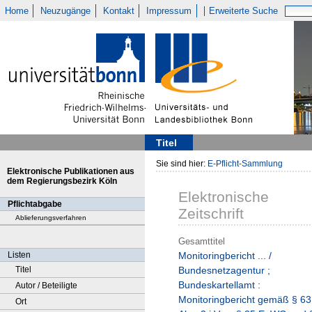
Home
Neuzugänge
Kontakt
Impressum
Erweiterte Suche
Titel
Sie sind hier:
E-Pflicht-Sammlung
Elektronische Publikationen aus
dem Regierungsbezirk Köln
Elektronische
Pflichtabgabe
Zeitschrift
Ablieferungsverfahren
Gesamttitel
Listen
Monitoringbericht ... /
Titel
Bundesnetzagentur ;
Bundeskartellamt :
Autor / Beteiligte
Monitoringbericht gemäß § 63
Ort