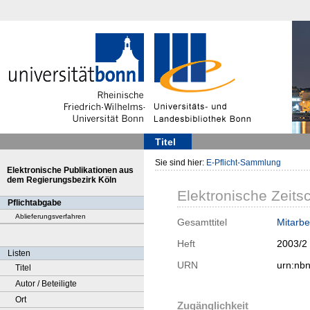
Titel
Sie sind hier:
E-Pflicht-Sammlung
Elektronische Publikationen aus
dem Regierungsbezirk Köln
Elektronische Zeitsc
Pflichtabgabe
Ablieferungsverfahren
Gesamttitel
Mitarbe
Heft
2003/2
Listen
URN
urn:nb
Titel
Autor / Beteiligte
Ort
Zugänglichkeit