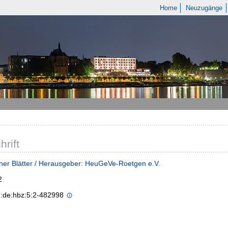
Home
Neuzugänge
hrift
er Blätter / Herausgeber: HeuGeVe-Roetgen e.V.
2
n:de:hbz:5:2-482998