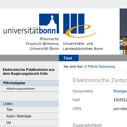
Titel
Sie sind hier:
E-Pflicht-Sammlung
Elektronische Publikationen aus
dem Regierungsbezirk Köln
Elektronische Zeitsc
Pflichtabgabe
Ablieferungsverfahren
Gesamttitel
Roetgen
Heft
10/201
Listen
URN
urn:nb
Titel
Autor / Beteiligte
Ort
Zugänglichkeit