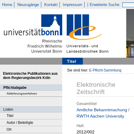
Home
Neuzugänge
Kontakt
Impressum
Erweiterte Suche
Titel
Sie sind hier:
E-Pflicht-Sammlung
Elektronische Publikationen aus
dem Regierungsbezirk Köln
Elektronische
Pflichtabgabe
Zeitschrift
Ablieferungsverfahren
Gesamttitel
Listen
Amtliche Bekanntmachung /
Titel
RWTH Aachen University
Autor / Beteiligte
Heft
Ort
2012/002