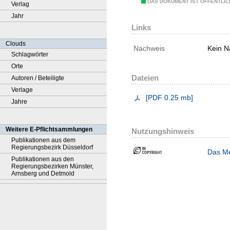
DAS DOKUMENT IST ÖFFENTLI
Verlag
Jahr
Links
Clouds
Nachweis
Kein N
Schlagwörter
Orte
Dateien
Autoren / Beteiligte
Verlage
[
PDF
0.25 mb
]
Jahre
Weitere E-Pflichtsammlungen
Nutzungshinweis
Publikationen aus dem
Regierungsbezirk Düsseldorf
Das Me
Publikationen aus den
Regierungsbezirken Münster,
Arnsberg und Detmold