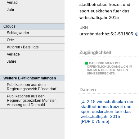
Verlag
stadtbetriebes freizeit und
Jahr
sport euskirchen fuer das
wirtschaftsjahr 2015
Clouds
URN
Schlagwörter
urn:nbn:de:hbz:5:2-531805
Orte
Autoren / Beteiligte
Zugänglichkeit
Verlage
Jahre
DAS DOKUMENT IST
ÖFFENTLICH ZUGÄNGLICH IM
RAHMEN DES DEUTSCHEN
URHEBERRECHTS.
Weitere E-Pflichtsammlungen
Publikationen aus dem
Dateien
Regierungsbezirk Düsseldorf
Publikationen aus den
Regierungsbezirken Münster,
2.18 wirtschaftsplan des
Arnsberg und Detmold
stadtbetriebes freizeit und
sport euskirchen fuer das
wirtschaftsjahr 2015
[
PDF
0.75 mb
]