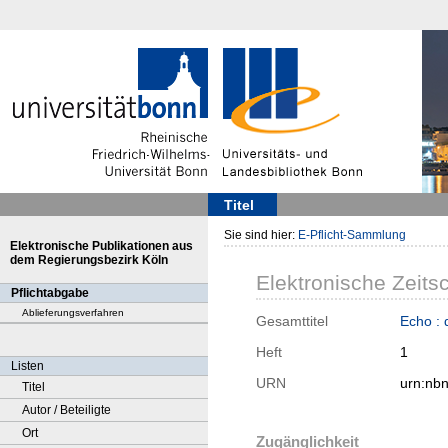
Titel
Sie sind hier:
E-Pflicht-Sammlung
Elektronische Publikationen aus
dem Regierungsbezirk Köln
Elektronische Zeitsc
Pflichtabgabe
Ablieferungsverfahren
Gesamttitel
Echo : 
Heft
1
Listen
URN
urn:nb
Titel
Autor / Beteiligte
Ort
Zugänglichkeit