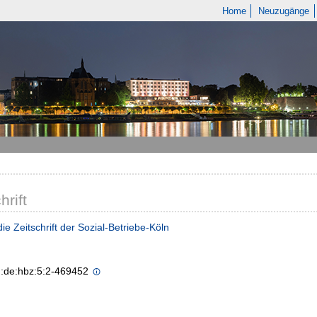
Home
Neuzugänge
hrift
die Zeitschrift der Sozial-Betriebe-Köln
n:de:hbz:5:2-469452