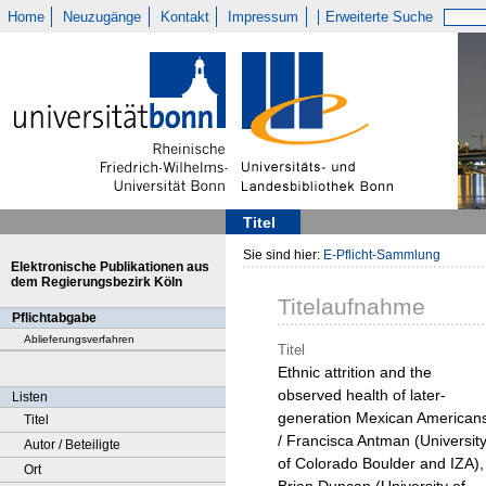
Home
Neuzugänge
Kontakt
Impressum
Erweiterte Suche
Titel
Sie sind hier:
E-Pflicht-Sammlung
Elektronische Publikationen aus
dem Regierungsbezirk Köln
Titelaufnahme
Pflichtabgabe
Ablieferungsverfahren
Titel
Ethnic attrition and the
observed health of later-
Listen
generation Mexican American
Titel
/ Francisca Antman (Universit
Autor / Beteiligte
of Colorado Boulder and IZA),
Ort