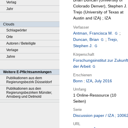
Brian Duncan (University of
Verlag
Colorado Denver), Stephen J.
Jahr
Trejo (University of Texas at
Austin and IZA) ; IZA
Clouds
Verfasser
Schlagwörter
Antman, Francisca M.
;
Orte
Duncan, Brian
;
Trejo,
Autoren / Beteiligte
Stephen J.
Verlage
Körperschaft
Jahre
Forschungsinstitut zur Zukunft
der Arbeit
Weitere E-Pflichtsammlungen
Erschienen
Publikationen aus dem
Bonn
:
IZA
,
July 2016
Regierungsbezirk Düsseldorf
Publikationen aus den
Umfang
Regierungsbezirken Münster,
1 Online-Ressource (10
Arnsberg und Detmold
Seiten)
Serie
Discussion paper / IZA ; 1006
URL