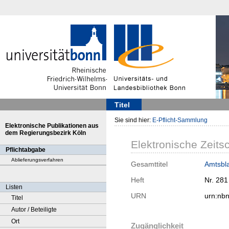
Titel
Sie sind hier:
E-Pflicht-Sammlung
Elektronische Publikationen aus
dem Regierungsbezirk Köln
Elektronische Zeitsc
Pflichtabgabe
Ablieferungsverfahren
Gesamttitel
Amtsbla
Heft
Nr. 281
Listen
URN
urn:nb
Titel
Autor / Beteiligte
Ort
Zugänglichkeit