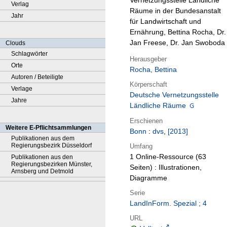
Vernetzungsstelle Ländliche
Verlag
Räume in der Bundesanstalt
Jahr
für Landwirtschaft und
Ernährung, Bettina Rocha, Dr.
Jan Freese, Dr. Jan Swoboda
Clouds
Schlagwörter
Herausgeber
Orte
Rocha, Bettina
Autoren / Beteiligte
Körperschaft
Verlage
Deutsche Vernetzungsstelle
Jahre
Ländliche Räume
Erschienen
Weitere E-Pflichtsammlungen
Bonn
:
dvs
,
[2013]
Publikationen aus dem
Regierungsbezirk Düsseldorf
Umfang
1 Online-Ressource (63
Publikationen aus den
Regierungsbezirken Münster,
Seiten) : Illustrationen,
Arnsberg und Detmold
Diagramme
Serie
LandInForm. Spezial ; 4
URL