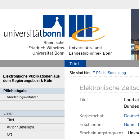
Titel
Sie sind hier:
E-Pflicht-Sammlung
Elektronische Publikationen aus
dem Regierungsbezirk Köln
Elektronische Zeitsc
Pflichtabgabe
Ablieferungsverfahren
Titel
Land ak
Bundesa
Listen
Körperschaft
Deutsc
Titel
Erschienen
Bonn
:
Autor / Beteiligte
Erscheinungsfrequenz
Unkn
Ort