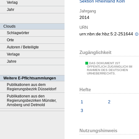
Sektion Rheinland Köln
Verlag
Jahr
Jahrgang
2014
Clouds
URN
Schlagwörter
urn:nbn:de:hbz:5:2-251644
Orte
Autoren / Beteiligte
Zugänglichkeit
Verlage
Jahre
DAS DOKUMENT IST
ÖFFENTLICH ZUGÄNGLICH IM
RAHMEN DES DEUTSCHEN
URHEBERRECHTS.
Weitere E-Pflichtsammlungen
Publikationen aus dem
Hefte
Regierungsbezirk Düsseldorf
Publikationen aus den
Regierungsbezirken Münster,
1
2
Arnsberg und Detmold
3
Nutzungshinweis