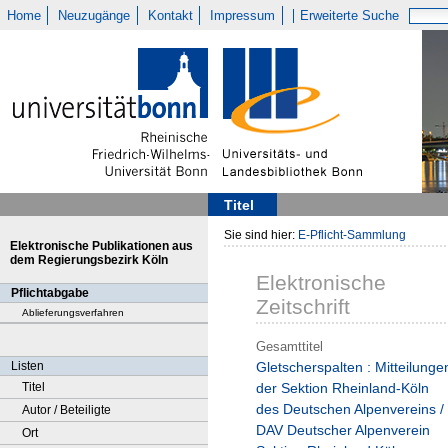
Home
Neuzugänge
Kontakt
Impressum
Erweiterte Suche
Titel
Sie sind hier:
E-Pflicht-Sammlung
Elektronische Publikationen aus
dem Regierungsbezirk Köln
Elektronische
Pflichtabgabe
Zeitschrift
Ablieferungsverfahren
Gesamttitel
Listen
Gletscherspalten : Mitteilunge
Titel
der Sektion Rheinland-Köln
des Deutschen Alpenvereins /
Autor / Beteiligte
DAV Deutscher Alpenverein
Ort