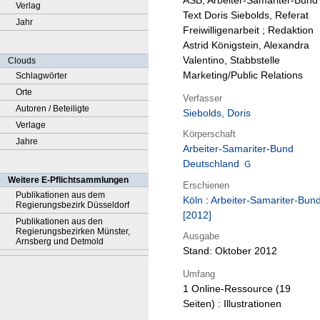
ASB, Arbeiter-Samariter-Bund 
Verlag
Text Doris Siebolds, Referat
Jahr
Freiwilligenarbeit ; Redaktion
Astrid Königstein, Alexandra
Valentino, Stabbstelle
Clouds
Marketing/Public Relations
Schlagwörter
Orte
Verfasser
Autoren / Beteiligte
Siebolds, Doris
Verlage
Körperschaft
Jahre
Arbeiter-Samariter-Bund
Deutschland
Weitere E-Pflichtsammlungen
Erschienen
Publikationen aus dem
Köln
:
Arbeiter-Samariter-Bun
Regierungsbezirk Düsseldorf
[2012]
Publikationen aus den
Regierungsbezirken Münster,
Ausgabe
Arnsberg und Detmold
Stand: Oktober 2012
Umfang
1 Online-Ressource (19
Seiten) : Illustrationen