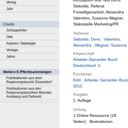
Konzeption und Text Doris
Verlag
Siebolds, Referat
Jahr
Freiwilligenarbeit, Alexandra
Valentino, Susanne Wagner,
Stabsstelle Marketing/PR
Clouds
Schlagwörter
Verfasser
Orte
Siebolds, Doris
;
Valentino,
Autoren / Beteiligte
Alexandra
;
Wagner, Susanne
Verlage
Körperschaft
Jahre
Arbeiter-Samariter-Bund
Deutschland
Weitere E-Pflichtsammlungen
Erschienen
Publikationen aus dem
Köln
:
Arbeiter-Samariter-Bun
Regierungsbezirk Düsseldorf
2012
Publikationen aus den
Regierungsbezirken Münster,
Ausgabe
Arnsberg und Detmold
2. Auflage
Umfang
1 Online-Ressource (18
Seiten) : Illustrationen