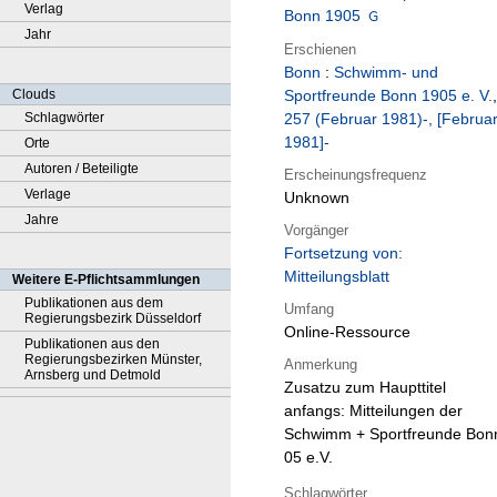
Verlag
Bonn 1905
Jahr
Erschienen
Bonn
:
Schwimm- und
Clouds
Sportfreunde Bonn 1905 e. V.
,
Schlagwörter
257 (Februar 1981)-, [Februa
1981]-
Orte
Autoren / Beteiligte
Erscheinungsfrequenz
Verlage
Unknown
Jahre
Vorgänger
Fortsetzung von:
Mitteilungsblatt
Weitere E-Pflichtsammlungen
Publikationen aus dem
Umfang
Regierungsbezirk Düsseldorf
Online-Ressource
Publikationen aus den
Regierungsbezirken Münster,
Anmerkung
Arnsberg und Detmold
Zusatzu zum Haupttitel
anfangs: Mitteilungen der
Schwimm + Sportfreunde Bon
05 e.V.
Schlagwörter