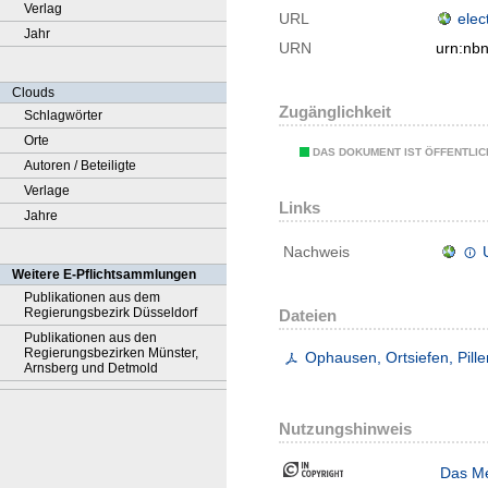
Verlag
URL
elec
Jahr
URN
urn:nb
Clouds
Zugänglichkeit
Schlagwörter
Orte
DAS DOKUMENT IST ÖFFENTLI
Autoren / Beteiligte
Verlage
Links
Jahre
Nachweis
Weitere E-Pflichtsammlungen
Publikationen aus dem
Regierungsbezirk Düsseldorf
Dateien
Publikationen aus den
Regierungsbezirken Münster,
Ophausen, Ortsiefen, Pill
Arnsberg und Detmold
Nutzungshinweis
Das Me