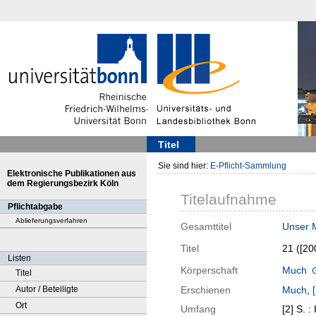
Titel
Sie sind hier:
E-Pflicht-Sammlung
Elektronische Publikationen aus
dem Regierungsbezirk Köln
Titelaufnahme
Pflichtabgabe
Ablieferungsverfahren
Gesamttitel
Unser M
Titel
21 ([20
Listen
Körperschaft
Much
Titel
Autor / Beteiligte
Erschienen
Much
,
Ort
Umfang
[2] S. : I