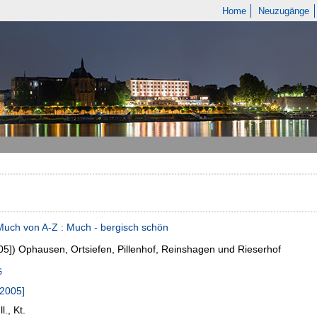
Home
Neuzugänge
uch von A-Z : Much - bergisch schön
05])
Ophausen, Ortsiefen, Pillenhof, Reinshagen und Rieserhof
[2005]
ll., Kt.