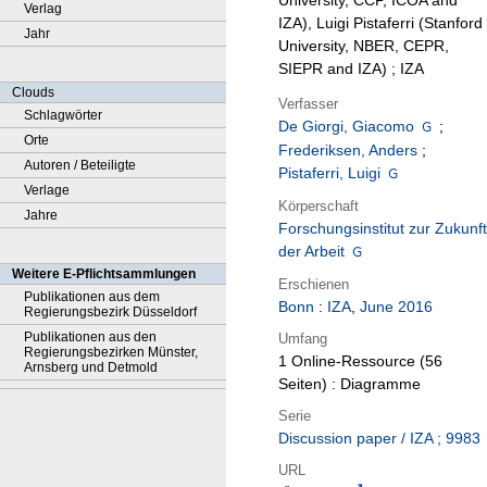
University, CCP, ICOA and
Verlag
IZA), Luigi Pistaferri (Stanford
Jahr
University, NBER, CEPR,
SIEPR and IZA) ; IZA
Clouds
Verfasser
Schlagwörter
De Giorgi, Giacomo
;
Orte
Frederiksen, Anders
;
Autoren / Beteiligte
Pistaferri, Luigi
Verlage
Körperschaft
Jahre
Forschungsinstitut zur Zukunft
der Arbeit
Weitere E-Pflichtsammlungen
Erschienen
Publikationen aus dem
Bonn
:
IZA
,
June 2016
Regierungsbezirk Düsseldorf
Publikationen aus den
Umfang
Regierungsbezirken Münster,
1 Online-Ressource (56
Arnsberg und Detmold
Seiten) : Diagramme
Serie
Discussion paper / IZA ; 9983
URL