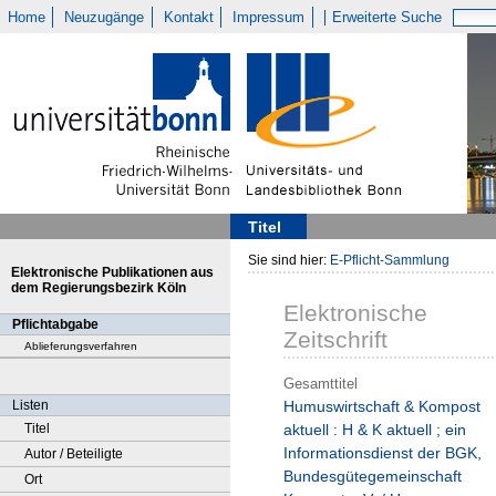
Home
Neuzugänge
Kontakt
Impressum
Erweiterte Suche
Titel
Sie sind hier:
E-Pflicht-Sammlung
Elektronische Publikationen aus
dem Regierungsbezirk Köln
Elektronische
Pflichtabgabe
Zeitschrift
Ablieferungsverfahren
Gesamttitel
Listen
Humuswirtschaft & Kompost
Titel
aktuell : H & K aktuell ; ein
Informationsdienst der BGK,
Autor / Beteiligte
Bundesgütegemeinschaft
Ort