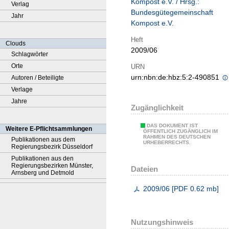
Kompost e.V. / Hrsg.:
Verlag
Bundesgütegemeinschaft
Jahr
Kompost e.V.
Heft
Clouds
2009/06
Schlagwörter
Orte
URN
urn:nbn:de:hbz:5:2-490851
Autoren / Beteiligte
Verlage
Jahre
Zugänglichkeit
DAS DOKUMENT IST
Weitere E-Pflichtsammlungen
ÖFFENTLICH ZUGÄNGLICH IM
RAHMEN DES DEUTSCHEN
Publikationen aus dem
URHEBERRECHTS.
Regierungsbezirk Düsseldorf
Publikationen aus den
Regierungsbezirken Münster,
Dateien
Arnsberg und Detmold
2009/06
[
PDF
0.62 mb
]
Nutzungshinweis