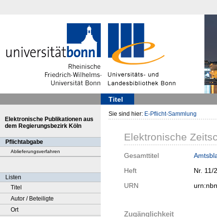
Titel
Sie sind hier:
E-Pflicht-Sammlung
Elektronische Publikationen aus
dem Regierungsbezirk Köln
Elektronische Zeitsc
Pflichtabgabe
Ablieferungsverfahren
Gesamttitel
Amtsbla
Heft
Nr. 11/
Listen
URN
urn:nb
Titel
Autor / Beteiligte
Ort
Zugänglichkeit