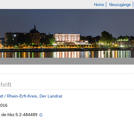
Home
Neuzugänge
hrift
tt / Rhein-Erft-Kreis, Der Landrat
2016
n:de:hbz:5:2-484489